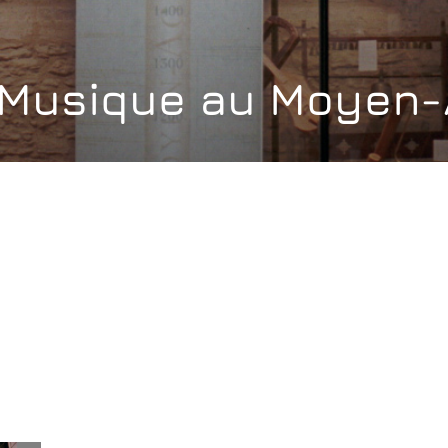
n Musique au Moyen
CONTEXTE :
DAT
Mise en place d’une exposition
aoû
âteau de
temporaire, qui restera
 (Calvados).
présentée pendant deux ans
dans la chapelle médiévale du
site féodal.