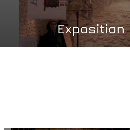
Expositio
PROJET :
BÉNÉFICIAIRE :
Exposition « Musique au
Fondation Musée
Moyen-Âge ».
Schlumberger, ch
Crèvecœur-en-Auge