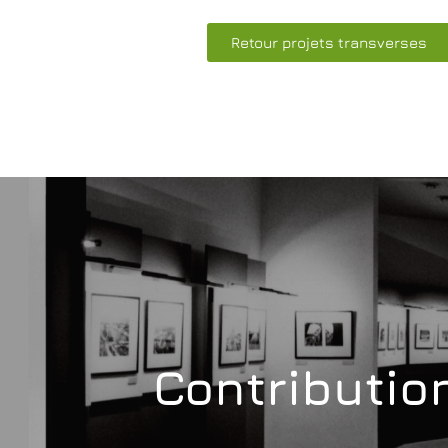
Retour projets transverses
Contribution