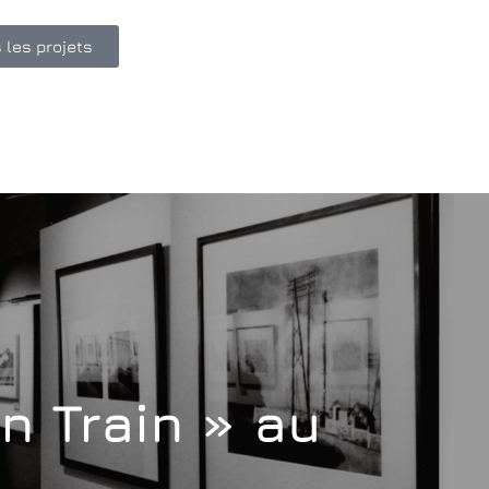
 les projets
En Train » au