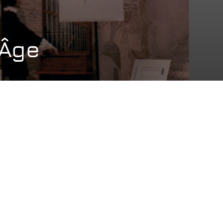
-Âge
E :
t 2001 – août 2003