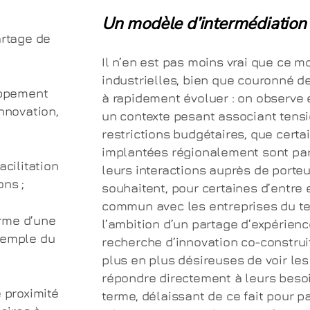
Un modèle d’intermédiation o
artage de
Il n’en est pas moins vrai que ce m
industrielles, bien que couronné d
oppement
à rapidement évoluer : on observe e
nnovation,
un contexte pesant associant tens
restrictions budgétaires, que certa
implantées régionalement sont par
acilitation
leurs interactions auprès de porteur
ons ;
souhaitent, pour certaines d’entre 
commun avec les entreprises du ter
orme d’une
l’ambition d’un partage d’expérien
exemple du
recherche d’innovation co-construi
plus en plus désireuses de voir les
répondre directement à leurs besoi
 proximité
terme, délaissant de ce fait pour pa