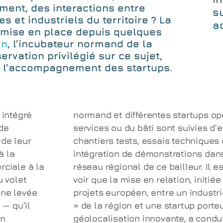
ment, des interactions entre
s
et industriels du territoire ? La
a
, mise en place depuis quelques
on
, l’incubateur normand de la
rvation privilégié sur ce sujet,
e l’accompagnement des startups.
 intégré
normand et différentes startups op
de
services ou du bâti sont suivies d’e
 de leur
chantiers tests, essais techniques 
à la
intégration de démonstrations da
rciale à la
réseau régional de ce bailleur. Il es
u volet
voir que la mise en relation, initié
une levée
projets européen, entre un industr
 — qu’il
» de la région et une startup porte
on
géolocalisation innovante, a condui