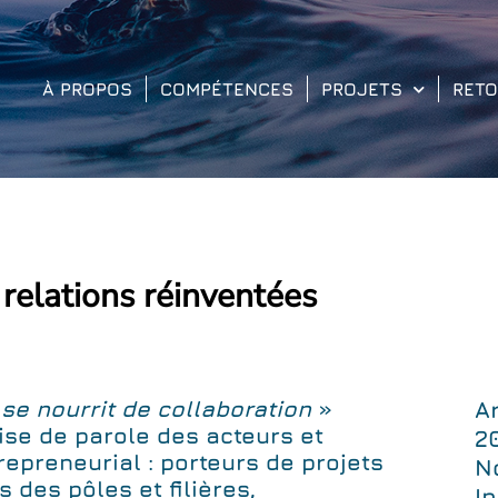
À PROPOS
COMPÉTENCES
PROJETS
RET
s relations réinventées
 se nourrit de collaboration
»
Ar
ise de parole des acteurs et
2
preneurial : porteurs de projets
N
 des pôles et filières,
I