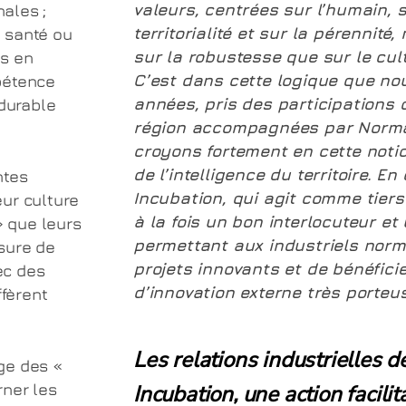
valeurs, centrées sur l’humain, su
nales ;
territorialité et sur la pérennit
a santé ou
sur la robustesse que sur le cul
ts en
C’est dans cette logique que no
pétence
années, pris des participations 
 durable
région accompagnées par Norma
croyons fortement en cette notio
de l’intelligence du territoire. 
ntes
Incubation, qui agit comme tiers
eur culture
à la fois un bon interlocuteur et 
» que leurs
permettant aux industriels norm
sure de
projets innovants et de bénéfic
ec des
d’innovation externe très porteu
ffèrent
Les relations industrielles
ge des «
rner les
Incubation, une action facilit