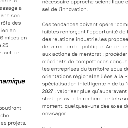
saires à
nécessaire approche scientifique e
passage à
sel de l’innovation.
 dans son
 rôle des
Ces tendances doivent opérer com
lien en
faibles renforçant l’opportunité de
 20 mises en
des relations industrielles propos
e 25
de la recherche publique. Accorder
ts acteurs
aux actions de mentorat ; procéder
mécénats de compétences conçus d
les entreprises du territoire sous
orientations régionales liées à la «
ynamique
spécialisation intelligente » de la
2027 ; valoriser plus qu’auparavant 
startups avec la recherche : tels s
moment, quelques-uns des axes d
boutiront
envisager.
oche
es projets,