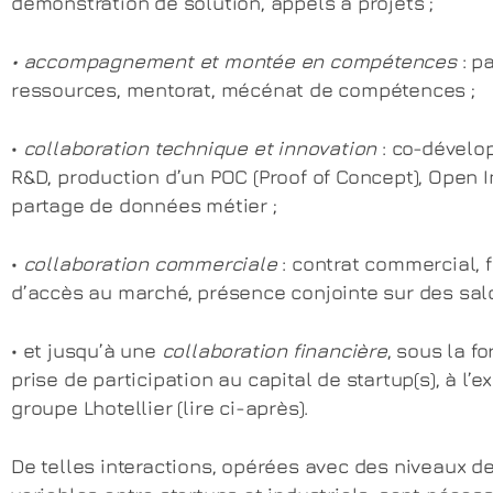
démonstration de solution, appels à projets ;
• accompagnement et montée en compétences
: p
ressources, mentorat, mécénat de compétences ;
•
collaboration technique et innovation
: co-dével
R&D, production d’un POC (Proof of Concept), Open I
partage de données métier ;
•
collaboration commerciale
: contrat commercial, f
d’accès au marché, présence conjointe sur des sal
• et jusqu’à une
collaboration financière
, sous la f
prise de participation au capital de startup(s), à l’
groupe Lhotellier (lire ci-après).
De telles interactions, opérées avec des niveaux de