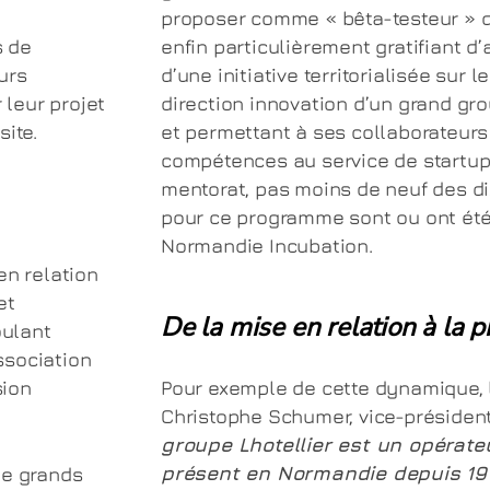
proposer comme « bêta-testeur » de 
s de
enfin particulièrement gratifiant d’
urs
d’une initiative territorialisée sur 
 leur projet
direction innovation d’un grand gro
ite.
et permettant à ses collaborateurs
compétences au service de startup
mentorat, pas moins de neuf des di
pour ce programme sont ou ont é
Normandie Incubation.
en relation
et
De la mise en relation à la p
oulant
association
sion
Pour exemple de cette dynamique, 
Christophe Schumer, vice-présiden
groupe Lhotellier est un opérate
présent en Normandie depuis 191
de grands