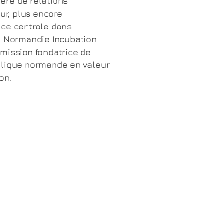
ère de relations
eur, plus encore
ace centrale dans
n. Normandie Incubation
mission fondatrice de
blique normande en valeur
on.