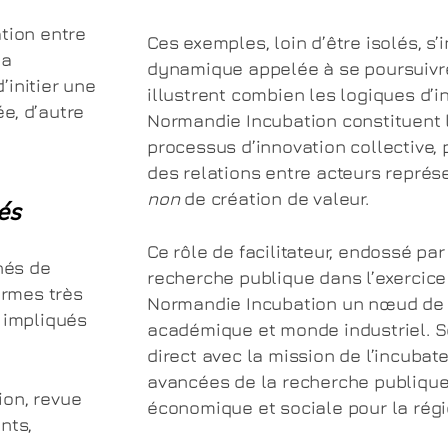
ation entre
Ces exemples, loin d’être isolés, s
la
dynamique appelée à se poursuivre e
initier une
illustrent combien les logiques d’
e, d’autre
Normandie Incubation constituent l
processus d’innovation collective, 
des relations entre acteurs représ
non
de création de valeur.
és
Ce rôle de facilitateur, endossé pa
nés de
recherche publique dans l’exercice 
ormes très
Normandie Incubation un nœud de
 impliqués
académique et monde industriel. So
direct avec la mission de l’incubate
avancées de la recherche publiqu
ion, revue
économique et sociale pour la régi
nts,