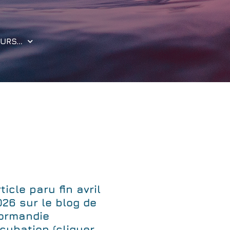
OURS…
ticle paru fin avril
026 sur le blog de
ormandie
ncubation (cliquer